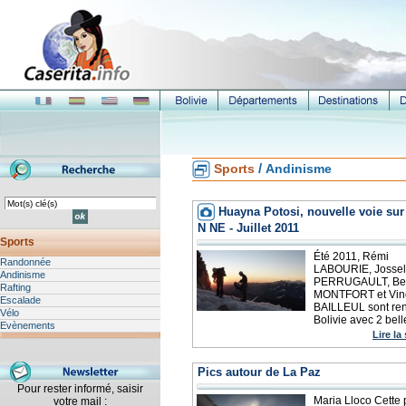
/
Sports
Andinisme
Huayna Potosi, nouvelle voie sur 
N NE - Juillet 2011
Sports
Été 2011, Rémi
Randonnée
LABOURIE, Jossel
Andinisme
PERRUGAULT, Ben
Rafting
MONTFORT et Vin
Escalade
BAILLEUL sont ren
Vélo
Bolivie avec 2 belle
Evènements
Lire la
Pics autour de La Paz
Pour rester informé, saisir
Maria Lloco Cette 
votre mail :