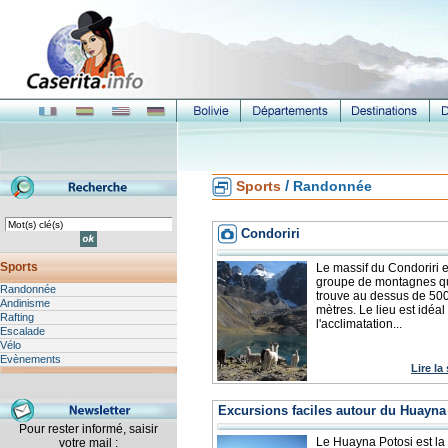
/
Sports
Randonnée
Condoriri
Sports
Le massif du Condoriri e
groupe de montagnes qu
Randonnée
trouve au dessus de 50
Andinisme
mètres. Le lieu est idéal
Rafting
l'acclimatation...
Escalade
Vélo
Evènements
Lire la
Excursions faciles autour du Huayna
Pour rester informé, saisir
Le Huayna Potosi est la
votre mail :