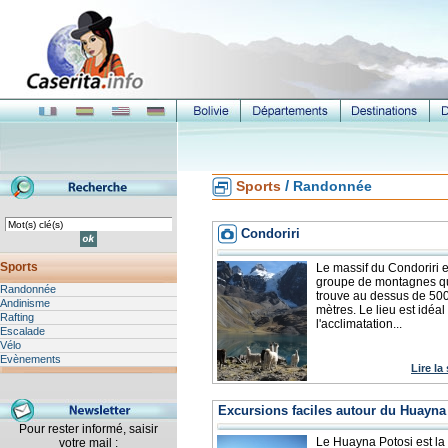
/
Sports
Randonnée
Condoriri
Sports
Le massif du Condoriri e
groupe de montagnes qu
Randonnée
trouve au dessus de 50
Andinisme
mètres. Le lieu est idéal
Rafting
l'acclimatation...
Escalade
Vélo
Evènements
Lire la
Excursions faciles autour du Huayna
Pour rester informé, saisir
Le Huayna Potosi est la
votre mail :