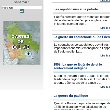
Lire la 
votre mail :
Les républicains et le pétrole
L'après première guerre mondiale marqua
début du déclin de l’empire anglais dont
influence économique...
Lire la 
La guerre du caoutchouc ou de l'Acr
Le caoutchouc Le caoutchouc devint très
important économiquement grâce à l’appa
de l’automobile. La...
Lire la 
1899; La guerre fédérale de et le
soulèvement indigène
D'origine aymara, Pablo Zarate, le terrible
leader de la région de la Paz, fut un des p
ardents défenseurs de la cause et...
Lire la 
La guerre du pacifique
Quand la Bolivie naquit à la vie indépend
1825, le littoral bolivien faisait partie du