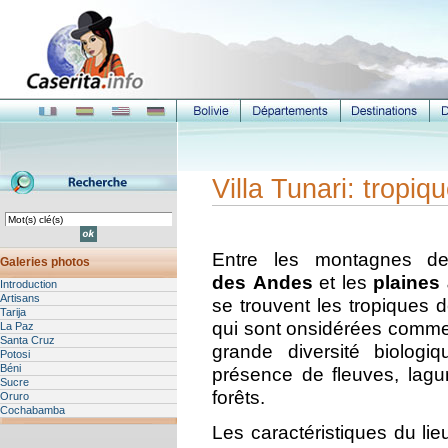
Villa Tunari: trop
Entre les montagnes 
Galeries photos
des Andes
et les
plaines
Introduction
Artisans
se trouvent les tropique
Tarija
qui sont onsidérées comme 
La Paz
Santa Cruz
grande diversité biologi
Potosi
Béni
présence de fleuves, lagu
Sucre
forêts.
Oruro
Cochabamba
Les caractéristiques du lie