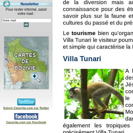
de la diversion mais au
connaissance pour des étud
Pour rester informé, saisir
votre mail :
savoir plus sur la faune et
cultures du passé et du pr
Le
tourisme
bien qu'organ
Villa Tunari le visiteur pou
et simple qui caractérise la
Villa Tunari
A 
d
Jé
co
le
con
Suivre Caserita.com sur Twitter
Mo
da
Caserita.com sur Facebook
également les tropique
précisément Villa Tunari.