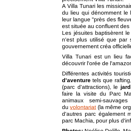
A Villa Tunari les missiona
du lieu qui dénomment le 
leur langue "près des fleuve
est située au confluent des
Les jésuites baptisèrent le 
n'est plus utilisé que pa
gouvernement créa officielle
Villa Tunari est un lieu f
découvrir l'orée de l'amazo
Différentes activités touris
d'aventure
tels que rafting
(parc d'attractions), le
jar
faire la visite du Parc 
animaux semi-sauvages
du
volontariat
(la même orga
d'autres parc également m
parc Machia, pour plus d'i
Photos:
Noélise Delille, Ma