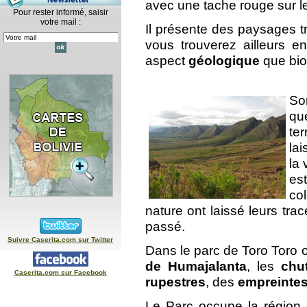
avec une tache rouge sur le
Pour rester informé, saisir
votre mail :
Il présente des paysages trè
vous trouverez ailleurs en
aspect
géologique
que bio
So
que
te
la
la 
es
col
nature ont laissé leurs tra
passé.
Suivre Caserita.com sur Twitter
Dans le parc de Toro Toro 
de Humajalanta
, les
chu
Caserita.com sur Facebook
rupestres
, des
empreintes
Le Parc occupe la région 