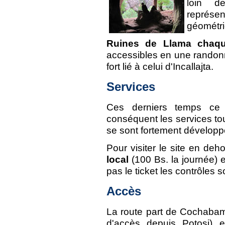
loin d
représ
géométri
Ruines de Llama chaqu
accessibles en une randonn
fort lié à celui d'Incallajta.
Services
Ces derniers temps ce 
conséquent les services tour
se sont fortement développ
Pour visiter le site en deho
local
(100 Bs. la journée) 
pas le ticket les contrôles s
Accès
La route part de Cochabamb
d'accès depuis Potosi) 