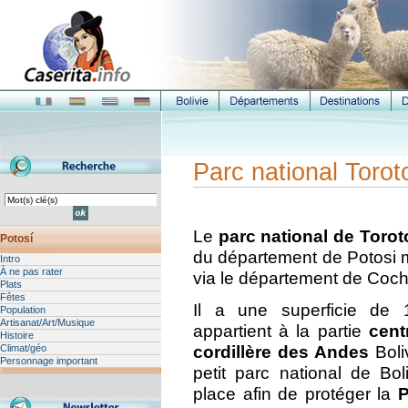
Parc national Torot
Le
parc national de Torot
Potosí
du département de Potosi m
Intro
À ne pas rater
via le département de Co
Plats
Fêtes
Il a une superficie de 
Population
Artisanat/Art/Musique
appartient à la partie
centr
Histoire
cordillère des Andes
Boli
Climat/géo
Personnage important
petit parc national de Bo
place afin de protéger la
P