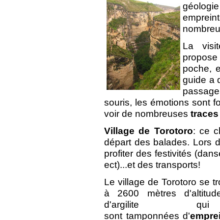
géologie
empreint
nombreus
La vis
propose
poche, e
guide a d
passages
souris, les émotions sont fo
voir de nombreuses
traces
Village de Torotoro
: ce c
départ des balades. Lors de
profiter des festivités (dan
ect)...et des transports!
Le village de Torotoro se 
à 2600 mètres d'altitud
d'argilite qui
sont tamponnées d'
empre