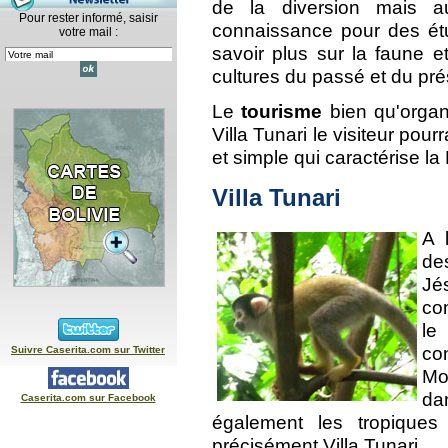
de la diversion mais au
Pour rester informé, saisir
connaissance pour des étud
votre mail :
savoir plus sur la faune et
cultures du passé et du pr
Le
tourisme
bien qu'organ
Villa Tunari le visiteur pou
et simple qui caractérise la
Villa Tunari
A 
d
Jé
co
le
con
Suivre Caserita.com sur Twitter
Mo
da
Caserita.com sur Facebook
également les tropique
précisément Villa Tunari.