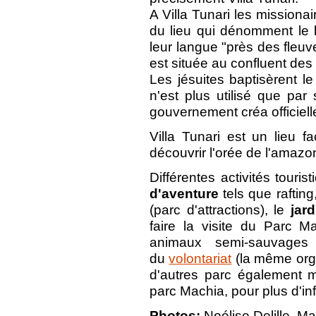
A Villa Tunari les missiona
du lieu qui dénomment le 
leur langue "près des fleuve
est située au confluent des
Les jésuites baptisèrent le 
n'est plus utilisé que pa
gouvernement créa officielle
Villa Tunari est un lieu f
découvrir l'orée de l'amazo
Différentes activités touris
d'aventure
tels que rafting
(parc d'attractions), le
jar
faire la visite du Parc 
animaux semi-sauvages
du
volontariat
(la même orga
d'autres parc également m
parc Machia, pour plus d'i
Photos:
Noélise Delille, Ma