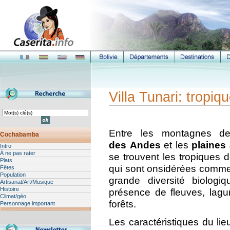
Villa Tunari: trop
Entre les montagnes 
Cochabamba
des Andes
et les
plaines
Intro
À ne pas rater
se trouvent les tropique
Plats
qui sont onsidérées comme 
Fêtes
Population
grande diversité biologi
Artisanat/Art/Musique
Histoire
présence de fleuves, lagu
Climat/géo
forêts.
Personnage important
Les caractéristiques du lie