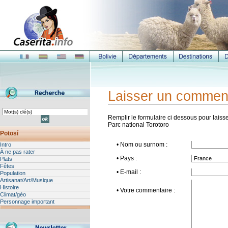
Laisser un commen
Remplir le formulaire ci dessous pour laisse
Parc national Torotoro
Potosí
• Nom ou surnom :
Intro
À ne pas rater
• Pays :
Plats
Fêtes
• E-mail :
Population
Artisanat/Art/Musique
Histoire
• Votre commentaire :
Climat/géo
Personnage important