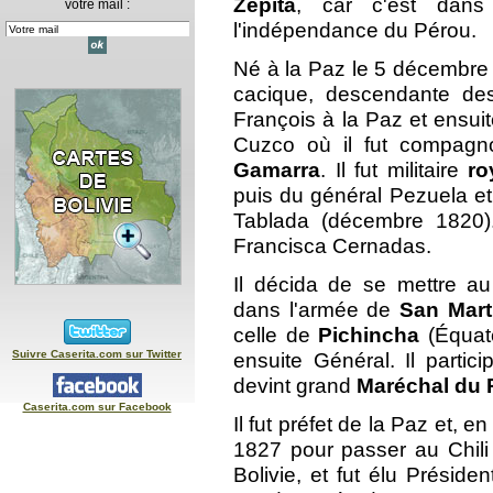
Zépita
, car c'est dans 
votre mail :
l'indépendance du Pérou.
Né à la Paz le 5 décembre 1
cacique, descendante des
François à la Paz et ensui
Cuzco où il fut compagn
Gamarra
. Il fut militaire
ro
puis du général Pezuela et 
Tablada (décembre 1820)
Francisca Cernadas.
Il décida de se mettre a
dans l'armée de
San Mart
celle de
Pichincha
(Équate
Suivre Caserita.com sur Twitter
ensuite Général. Il partic
devint grand
Maréchal du 
Caserita.com sur Facebook
Il fut préfet de la Paz et, 
1827 pour passer au Chili o
Bolivie, et fut élu Préside