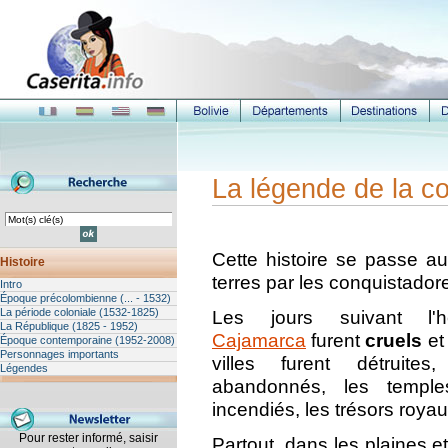
La légende de la c
Cette histoire se passe au
Histoire
terres par les conquistado
Intro
Époque précolombienne (... - 1532)
La période coloniale (1532-1825)
Les jours suivant l'
La République (1825 - 1952)
Cajamarca
furent
cruels
e
Époque contemporaine (1952-2008)
Personnages importants
villes furent détruite
Légendes
abandonnés, les temple
incendiés, les trésors roya
Pour rester informé, saisir
Partout, dans les plaines 