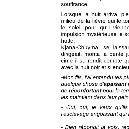
souffrance.
Lorsque la nuit arriva, pl
milieu de la fièvre qui le tor
le soleil pour qu'il vie
impulsion mystérieuse le so
hutte.
Kjana-Chuyma, se laissan
dirigeait, monta la pente
cime il se rendit compte qu
avec la nuit noir et silencie
-Mon fils, j'ai entendu tes p
quelque chose d'
apaisant
de
réconfortant
pour
la
ter
les
maintient
dans
leur
pei
- Oui, oui, je veux qu'il
l'esclavage angoissant qui 
-
Bien répondit la voix, re