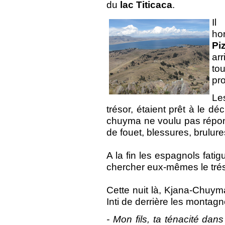
du
lac Titicaca
.
Il
ho
Pi
arr
tou
pr
Les
trésor, étaient prêt à le dé
chuyma ne voulu pas répon
de fouet, blessures, brulures
A la fin les espagnols fatig
chercher eux-mêmes le tré
Cette nuit là, Kjana-Chuyma
Inti de derrière les montagnes
- Mon fils, ta ténacité dans