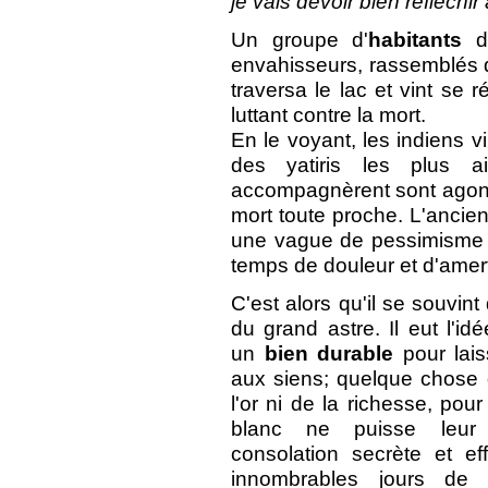
je vais devoir bien réfléchir
Un groupe d'
habitants
de
envahisseurs, rassemblés d
traversa le lac et vint se 
luttant contre la mort.
En le voyant, les indiens v
des yatiris les plus a
accompagnèrent sont agonie
mort toute proche. L'ancien,
une vague de pessimisme l'
temps de douleur et d'amert
C'est alors qu'il se souvin
du grand astre. Il eut l'i
un
bien durable
pour lais
aux siens; quelque chose q
l'or ni de la richesse, pour
blanc ne puisse leur 
consolation secrète et ef
innombrables jours de