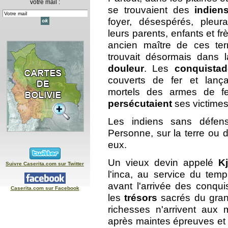
votre mail :
se trouvaient des
indiens 
foyer, désespérés, pleur
leurs parents, enfants et fr
ancien maître de ces ter
trouvait désormais dans 
douleur
. Les
conquista
couverts de fer et lança
mortels des armes de fe
persécutaient
ses victimes
Les indiens sans défens
Personne, sur la terre ou 
eux.
Un vieux devin appelé
K
Suivre Caserita.com sur Twitter
l'inca, au service du temple
avant l'arrivée des conqu
Caserita.com sur Facebook
les
trésors
sacrés du grand
richesses n'arrivent aux 
après maintes épreuves et da