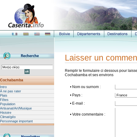
Laisser un commen
Remplir le formulaire ci dessous pour laisse
Cochabamba et ses environs
Cochabamba
• Nom ou surnom :
Intro
À ne pas rater
• Pays :
Plats
Fêtes
• E-mail :
Population
Artisanat/Art/Musique
Histoire
• Votre commentaire :
Climat/géo
Personnage important