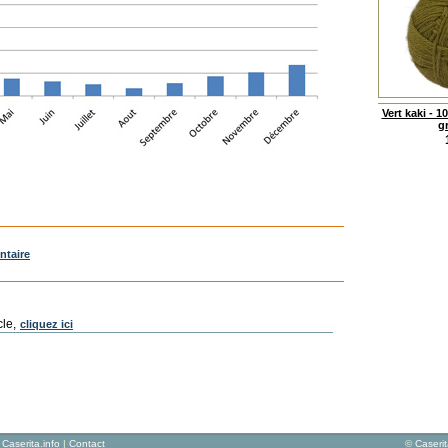
Vert kaki - 
gr
ntaire
cle,
cliquez ici
Caserita.info
|
Contact
©
Caseri