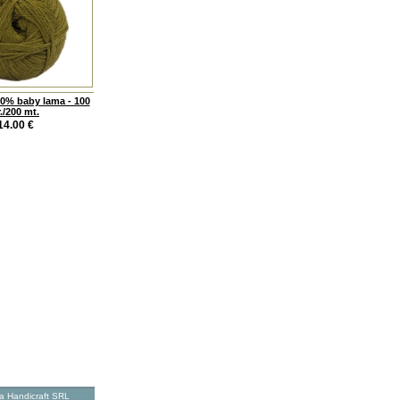
100% baby lama - 100
./200 mt.
14.00
€
ta Handicraft SRL