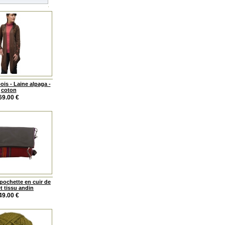
ois - Laine alpaga -
coton
69.00
€
pochette en cuir de
t tissu andin
49.00
€