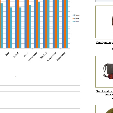
Cardigan à p
Sac à mains 
lama e