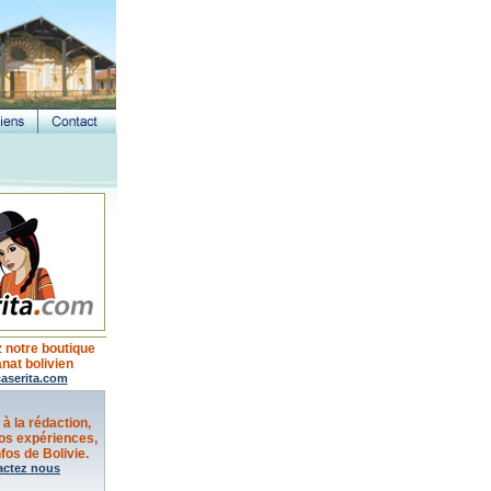
 notre boutique
anat bolivien
aserita.com
 à la rédaction,
os expériences,
fos de Bolivie.
actez nous