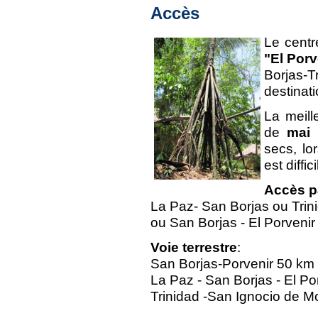
Accès
Le centr
"El Por
Borjas-T
destinat
La meill
de
mai 
secs, lor
est diffici
Accès p
La Paz- San Borjas ou Trini
ou San Borjas - El Porvenir
Voie terrestre
:
San Borjas-Porvenir 50 km
La Paz - San Borjas - El Po
Trinidad -San Ignocio de M