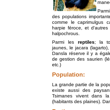
manec
Parm
des populations importan
comme le caprimulgus 
harpie féroce, et d'autre
halpochrous.
Parmi les
reptiles
; la t
jaunes, le jacara (lagarto),
Dansla réserve il y a égal
de gestion des saurien (lé
etc.)
Population:
La grande partie de la popu
existe aussi des paysan
Tsimanes vivent dans l
(habitants des plaines). Dan