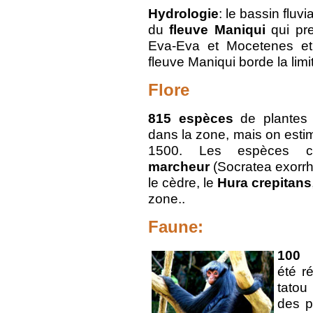
Hydrologie
: le bassin fluv
du
fleuve Maniqui
qui pr
Eva-Eva et Mocetenes et 
fleuve Maniqui borde la limi
Flore
815 espèces
de plantes 
dans la zone, mais on estim
1500. Les espèces
marcheur
(Socratea exorrhi
le cèdre, le
Hura crepitans
zone..
Faune:
100
été r
tatou
des p