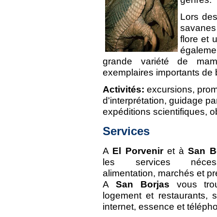
Lors de
savanes
flore et 
égalemen
grande variété de mam
exemplaires importants de b
Activités:
excursions, pro
d'interprétation, guidage p
expéditions scientifiques, o
Services
A
El Porvenir
et à
San B
les services nécess
alimentation, marchés et p
A
San Borjas
vous trou
logement et restaurants, s
internet, essence et téléph