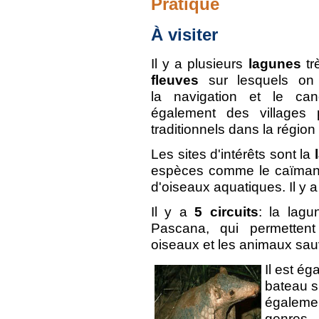
Pratique
À visiter
Il y a plusieurs
lagunes
tr
fleuves
sur lesquels on 
la navigation et le ca
également des villages p
traditionnels dans la régi
Les sites d'intérêts sont la
espèces comme le caïman n
d'oiseaux aquatiques. Il y 
Il y a
5 circuits
: la lagu
Pascana, qui permettent
oiseaux et les animaux sau
Il est é
bateau s
égalemen
genres.