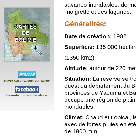
savanes inondables, de m
linaigrette et des lagunes.
Généralités:
Date de création:
1982
Superficie:
135 000 hecta
(1350 km2)
Altitude:
autour de 220 mèt
Situation:
La réserve se tr
Suivre Caserita.com sur Twitter
ouest du département du Bé
provinces de Yacuma et Ball
Caserita.com sur Facebook
occupe une région de plaine
inondables.
Climat:
Chaud et tropical, 
avec de fortes pluies en ét
de 1900 mm.