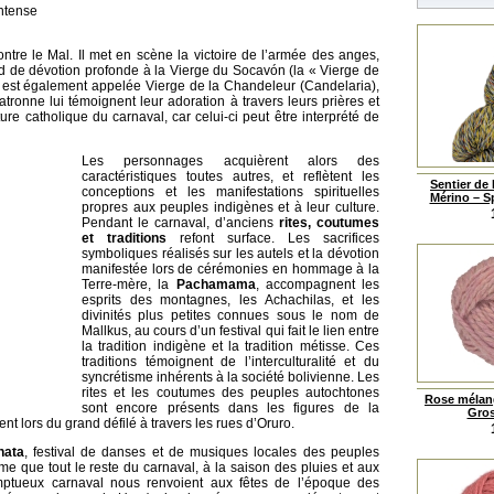
intense
ontre le Mal. Il met en scène la victoire de l’armée des anges,
nd de dévotion profonde à la Vierge du Socavón (la « Vierge de
se est également appelée Vierge de la Chandeleur (Candelaria),
tronne lui témoignent leur adoration à travers leurs prières et
cture catholique du carnaval, car celui-ci peut être interprété de
Les personnages acquièrent alors des
caractéristiques toutes autres, et reflètent les
Sentier de
conceptions et les manifestations spirituelles
Mérino – S
propres aux peuples indigènes et à leur culture.
Pendant le carnaval, d’anciens
rites, coutumes
et traditions
refont surface. Les sacrifices
symboliques réalisés sur les autels et la dévotion
manifestée lors de cérémonies en hommage à la
Terre-mère, la
Pachamama
, accompagnent les
esprits des montagnes, les Achachilas, et les
divinités plus petites connues sous le nom de
Mallkus, au cours d’un festival qui fait le lien entre
la tradition indigène et la tradition métisse. Ces
traditions témoignent de l’interculturalité et du
syncrétisme inhérents à la société bolivienne. Les
rites et les coutumes des peuples autochtones
Rose mélang
sont encore présents dans les figures de la
Gros 
t lors du grand défilé à travers les rues d’Oruro.
nata
, festival de danses et de musiques locales des peuples
me que tout le reste du carnaval, à la saison des pluies et aux
mptueux carnaval nous renvoient aux fêtes de l’époque des