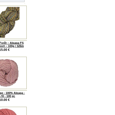
 Forêt – Alpaga FS
port – 100g / 326m
15.00
€
e - 100% Alpaga -
fil - 100 gr.
10.00
€