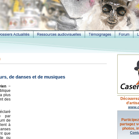
o
eurs, de danses et de musiques
vien
−
blique
la plus
Découvrez
ent des
d'artis
www.c
éclaré
é
par
Participez
rri de
partagez v
êlent à
photos, in
 danses
Cont
nt que
ste ou