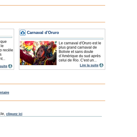
Carnaval d'Oruro
 que
Le carnaval d'Oruro est le
 le
plus grand carnaval de
o recèle
Bolivie et sans doute
s
d’Amérique du sud après
t...
celui de Rio. C'est un...
Lire la suite
 suite
ntaire
cle,
cliquez ici