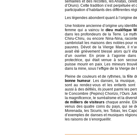
semailles et des récoltes, les Anatas, cé
d’Oruro). Cette tradition s’est perpétuée et
participation d’habitants des différentes r
Les légendes abondent quant à l’origine d
Une histoire ancienne d’origine uru identifie
femme qui a vaincu le
dieu maléfique W
dans les profondeurs de la Terre. Le myt
Chiru-Chiru, ou encore Nina-Nina, raconte
cambriolait les maisons des nobles pour re
pauvres. Dévot de la Vierge Marie, il n’
avait été grièvement blessé alors qu’il ét
d’un ouvrier. En proie à l’agonie dans
protectrice, qui était venue à son secours
puisse mourir en paix. Les mineurs trouv
dans la mine, sous l’effigie de la Vierge de
Pleine de couleurs et de rythmes, la fête 
bonne humeur
. Les danses, la musique, l
sont au rendez-vous et les enfants sont 
aussi à des défilés, ils jouent parmi les 
le Concombre (Pepino) Chorizo, l’Ours Juku
la magnificence, le surréalisme et la diversi
de milliers de visiteurs
chaque année. Elle
venus des quatre coins du pays, qui se d
Morenada, les Sicuris, les Tobas, les Capo
d’exemples de danses et musiques régionale
les raisons de s’enorgueillir.