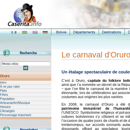
Le carnaval d'Orur
Un étalage spectaculaire de coul
Oruro
C’est à Oruro,
capitale du folklore boli
Intro
ainsi que l’a nommée un décret de la Répu
À ne pas rater
− que l’on fête le carnaval de la manière 
Plats
étonnante, lors de célébrations qui associ
Fêtes
coutumes aux origines les plus variées.
Population
Artisanat/Art/Musique
En 2008, le carnaval d’Oruro a été d
Histoire
patrimoine immatériel de l’humanit
Climat/géo
l’UNESCO. Symbolisme religieux et pot-pou
Personnage important
cultures boliviennes s’y côtoient et se m
l’occasion de quatre jours de chants et de
ininterrompus, sur accords sonnants auta
dissonants, offrant au spectateur, touri