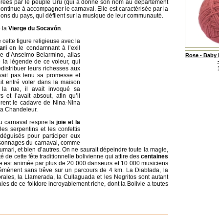
lébrées par le peuple Uru (qui a donné son nom au département
 continue à accompagner le carnaval. Elle est caractérisée par la
égions du pays, qui défilent sur la musique de leur communauté.
e la
Vierge du Socavón
.
 cette figure religieuse avec la
ari
en le condamnant à l’exil
he d’Anselmo Belarmino, alias
Rose - Baby 
 la légende de ce voleur, qui
distribuer leurs richesses aux
avait pas tenu sa promesse et
ait entré voler dans la maison
 la rue, il avait invoqué sa
 et l’avait absout, afin qu’il
èrent le cadavre de Nina-Nina
 la Chandeleur.
du carnaval respire la
joie et la
es serpentins et les confettis
déguisés pour participer eux
personnages du carnaval, comme
mari, et bien d’autres. On ne saurait dépeindre toute la magie,
té de cette fête traditionnelle bolivienne qui attire des
centaines
 est animée par plus de 20 000 danseurs et 10 000 musiciens
émènent sans trêve sur un parcours de 4 km. La Diablada, la
rales, la Llamerada, la Cullaguada et les Negritos sont autant
s de ce folklore incroyablement riche, dont la Bolivie a toutes