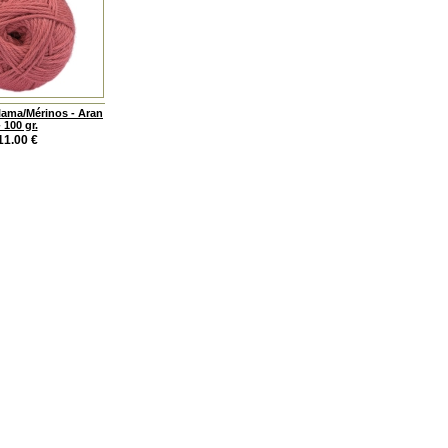
lama/Mérinos - Aran
- 100 gr.
11.00
€