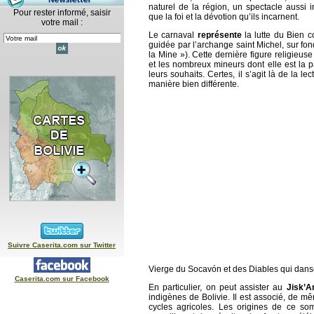
naturel de la région, un spectacle aussi 
Pour rester informé, saisir
que la foi et la dévotion qu’ils incarnent.
votre mail :
Le carnaval
représente
la lutte du Bien c
guidée par l’archange saint Michel, sur fo
la Mine »). Cette dernière figure religieu
et les nombreux mineurs dont elle est la pa
leurs souhaits. Certes, il s’agit là de la le
manière bien différente.
Suivre Caserita.com sur Twitter
Vierge du Socavón et des Diables qui dansen
Caserita.com sur Facebook
En particulier, on peut assister au
Jisk’A
indigènes de Bolivie. Il est associé, de mê
cycles agricoles. Les origines de ce so