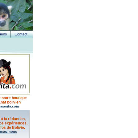
 notre boutique
anat bolivien
aserita.com
 à la rédaction,
os expériences,
fos de Bolivie.
actez nous