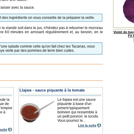
graisser avec la sauce.
 des ingrédients on vous conseille de la préparer la veille.
e la viande soit dans le jus, n'hésitez pas à retourner le morceau
ire 60 minutes en arrosant régulièrement et, au besoin, en le
Violet de ba
Fil 
.
'une salade comme celle qu'on fait chez les Tacanas, vous
ye verte par des pommes de terre bien cuites.
Llajwa - sauce piquante à la tomate
ute la
Le llajwa est une sauce
nue de
piquante à base d'un
l'empire
piment typiquement
re à
bolivien qui ressemble à
un petit poivron: le locoto.
Vous pourrez le...
Lire la suite
 suite