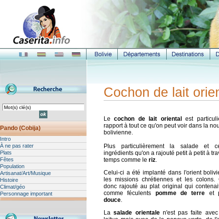
Cochon de lait orie
Le
cochon de lait oriental
est particuli
rapport à tout ce qu'on peut voir dans la nou
Pando (Cobija)
bolivienne.
Intro
À ne pas rater
Plus particulièrement la salade et ce
Plats
ingrédients qu'on a rajouté petit à petit à tra
Fêtes
temps comme le
riz
.
Population
Celui-ci a été implanté dans l'orient boliv
Artisanat/Art/Musique
les missions chrétiennes et les colons. 
Histoire
donc rajouté au plat original qui contenai
Climat/géo
comme féculents
pomme de terre
et
Personnage important
douce
.
La
salade orientale
n'est pas faite avec