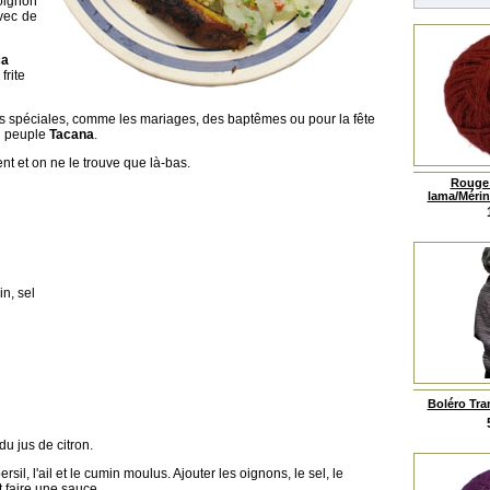
'oignon
avec de
ca
frite
ons spéciales, comme les mariages, des baptêmes ou pour la fête
du peuple
Tacana
.
ent et on ne le trouve que là-bas.
Rouge 
lama/Mérino
in, sel
Boléro Tra
u jus de citron.
sil, l'ail et le cumin moulus. Ajouter les oignons, le sel, le
et faire une sauce.