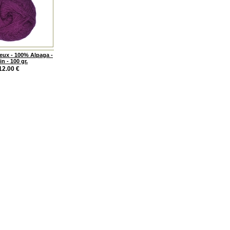
yeux - 100% Alpaga -
fin - 100 gr.
12.00
€