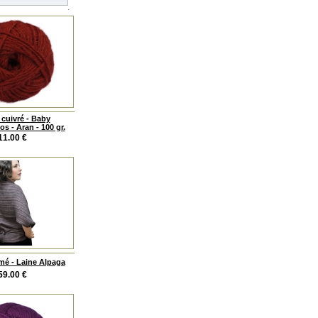
cuivré - Baby
s - Aran - 100 gr.
11.00
€
mé - Laine Alpaga
59.00
€