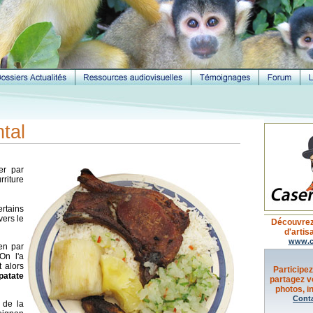
ntal
er par
rriture
rtains
vers le
Découvrez
d'artis
www.c
ien par
On l'a
t alors
Participez
patate
partagez v
photos, in
Cont
 de la