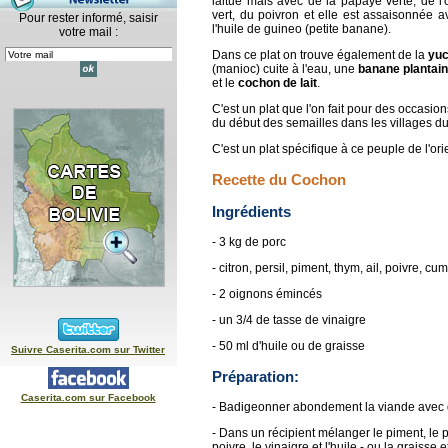
laitue mais avec de la papaye verte, de l
vert, du poivron et elle est assaisonnée 
Pour rester informé, saisir
l'huile de guineo (petite banane).
votre mail :
Dans ce plat on trouve également de la
yu
(manioc) cuite à l'eau, une
banane plantain
et le
cochon de lait
.
C'est un plat que l'on fait pour des occasi
du début des semailles dans les villages 
C'est un plat spécifique à ce peuple de l'ori
Recette du Cochon
Ingrédients
- 3 kg de porc
- citron, persil, piment, thym, ail, poivre, cum
- 2 oignons émincés
- un 3/4 de tasse de vinaigre
- 50 ml d'huile ou de graisse
Suivre Caserita.com sur Twitter
Préparation:
Caserita.com sur Facebook
- Badigeonner abondement la viande avec d
- Dans un récipient mélanger le piment, le per
poivre, le vinaigre et l'huile - ou la graisse 