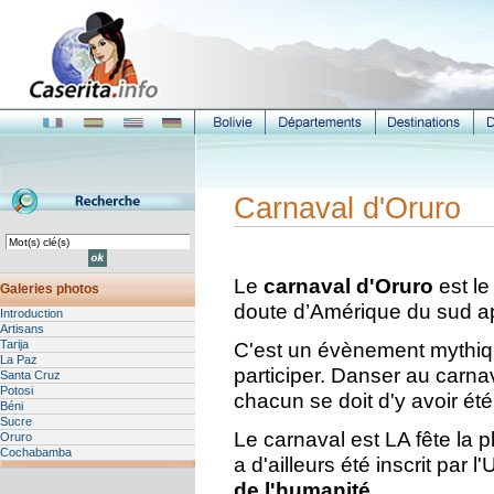
Carnaval d'Oruro
Le
carnaval d'Oruro
est l
Galeries photos
doute d’Amérique du sud ap
Introduction
Artisans
Tarija
C'est un évènement mythiq
La Paz
participer. Danser au carna
Santa Cruz
Potosi
chacun se doit d'y avoir ét
Béni
Sucre
Le carnaval est LA fête la p
Oruro
Cochabamba
a d'ailleurs été inscrit p
de l'humanité
.