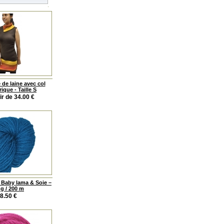
 de laine avec col
ique - Taille S
ir de 34.00
€
 Baby lama & Soie –
 g / 200 m
8.50
€