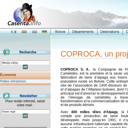
COPROCA, un proje
COPROCA S. A
., la Compagnie de Pr
Camélidés, est la première et la seule us
Économie
fabrication de laine d’alpaga aux mains
Petites entreprises
population rurale en Bolivie. Cette entrepr
née de l’association de 1400 éleveurs de
et d’alpagas de l’Altiplano bolivien, dont l’o
principal est d’amorcer
le développement d
de l’élevage de camélidés à trave
Pour rester informé, saisir
transformation et la commercialisation de s
et de produits dérivés.
votre mail :
Avec
400 milles têtes d’Alpaga
, la B
compte une production de laine brut
développée, mais jusqu’en 1991, il n’y
aucune infrastructure nationale capable de 