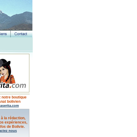
 notre boutique
anat bolivien
aserita.com
 à la rédaction,
os expériences,
fos de Bolivie.
actez nous