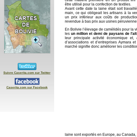
cette matière première en un produit fini
être utilisé pour la confection de textiles.
Avant cette date la laine était soit travaill
main, ce qui obligeait les artisans à la v
un prix inférieur aux coûts de production
revendue à bas prix aux usines péruvienne
En Bolivie l’élevage de camélidés pour la vi
les
un million et demi de paysans de l’alt
leur principale activité économique et,
d’associations et d’entreprises Aymara e
marché signifie donc améliorer les conditio
Suivre Caserita.com sur Twitter
Caserita.com sur Facebook
laine sont exportés en Europe, au Canada, 