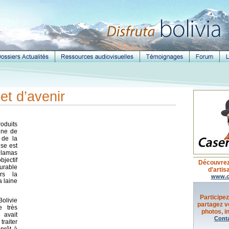
t d’avenir
oduits
ine de
 de la
ise est
 lamas
bjectif
Découvrez
urable
d'artis
rs la
www.c
a laine
Participez
olivie
partagez v
e très
photos, in
 avait
Cont
traiter