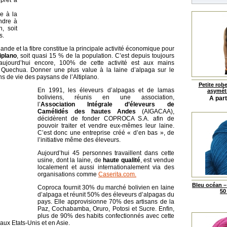
 prêt à
ée à la
endre à
, soit
s.
ande et la fibre constitue la principale activité économique pour
iplano
, soit quasi 15 % de la population. C’est depuis toujours
 aujourd’hui encore, 100% de cette activité est aux mains
t Quechua. Donner une plus value à la laine d’alpaga sur le
ns de vie des paysans de l’Altiplano.
Petite robe
En 1991, les éleveurs d’alpagas et de lamas
asymétr
boliviens, réunis en une association,
A part
l’
Association Intégrale d’éleveurs de
Camélidés des hautes Andes
(AIGACAA),
décidèrent de fonder COPROCA S.A. afin de
pouvoir traiter et vendre eux-mêmes leur laine.
C’est donc une entreprise créé « d’en bas », de
l’initiative même des éleveurs.
Aujourd’hui 45 personnes travaillent dans cette
usine, dont la laine, de
haute qualité
, est vendue
localement et aussi internationalement via des
organisations comme
Caserita.com.
Bleu océan –
Coproca fournit 30% du marché bolivien en laine
50
d’alpaga et réunit 50% des éleveurs d’alpagas du
pays. Elle approvisionne 70% des artisans de la
Paz, Cochabamba, Oruro, Potosi et Sucre. Enfin,
plus de 90% des habits confectionnés avec cette
aux Etats-Unis et en Asie.