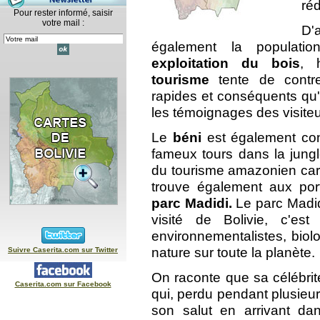
ré
Pour rester informé, saisir
votre mail :
D'
également la populat
exploitation du bois
, 
tourisme
tente de contre
rapides et conséquents qu'
les témoignages des visiteu
Le
béni
est également co
fameux tours dans la jung
du tourisme amazonien car 
trouve également aux port
parc Madidi.
Le parc Madid
visité de Bolivie, c'es
environnementalistes, biolo
nature sur toute la planète.
Suivre Caserita.com sur Twitter
On raconte que sa célébrit
Caserita.com sur Facebook
qui, perdu pendant plusieur
son salut en arrivant da