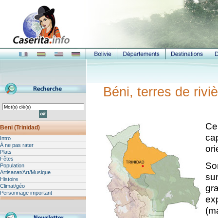
Béni, terres de rivi
Ce
Beni (Trinidad)
ca
Intro
À ne pas rater
or
Plats
Fêtes
So
Population
Artisanat/Art/Musique
sur
Histoire
gr
Climat/géo
Personnage important
ex
(m