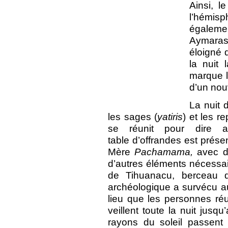
Ainsi, l
l’hémis
égaleme
Aymaras.
éloigné d
la nuit 
marque la
d’un nou
La nuit
les sages (
yatiris
) et les r
se réunit pour dire 
table
d’offrandes est prése
Mère
Pachamama,
avec de
d’autres éléments nécessai
de Tihuanacu, berceau de
archéologique a survécu au
lieu que les personnes ré
veillent toute la nuit jusqu
rayons du soleil passent 