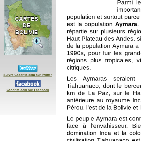
Parmi l
importa
population et surtout parce 
est la population
Aymara
.
répartie sur plusieurs régi
Haut Plateau des Andes, si
de la population Aymara a 
1990s, pour fuir les grand
régions plus tropicales, 
citriques.
Suivre Caserita.com sur Twitter
Les Aymaras seraient l
Tiahuanaco, dont le bercea
Caserita.com sur Facebook
km de La Paz, sur le Haut
antérieure au royaume Inca,
Pérou, l’est de la Bolivie et 
Le peuple Aymara est conn
face à l’envahisseur. Bi
domination Inca et la colo
civilisation Tiahuanaco es