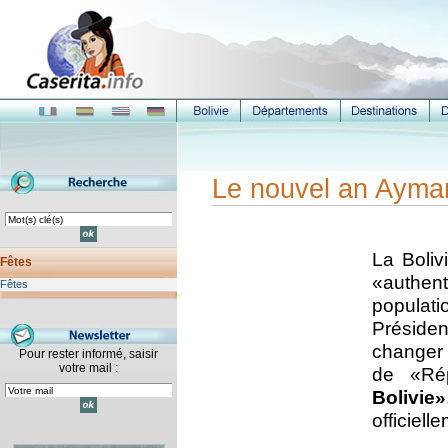
Le nouvel an Ayma
La Boliv
Fêtes
«authent
Fêtes
populati
Préside
changer l
Pour rester informé, saisir
votre mail :
de «Ré
Bolivie»
officiell