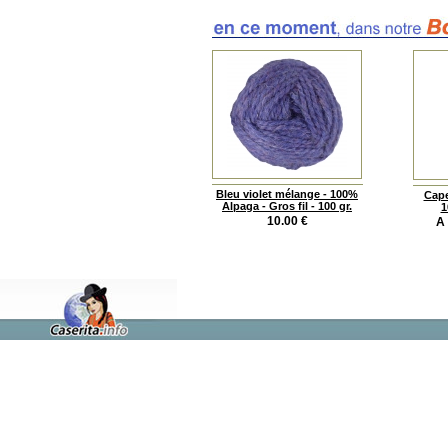
Bleu violet mélange - 100%
Cape
Alpaga - Gros fil - 100 gr.
1
10.00
€
A 