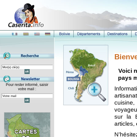
Bienve
Voici n
pays m
Pour rester informé, saisir
Informa
votre mail :
artisana
cuisine
voyageur
sur la 
articles, 
N'hésite